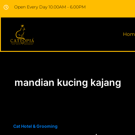
Skip
Open Every Day 10.00AM - 6.00PM
to
content
Hom
mandian kucing kajang
Cat Hotel & Grooming